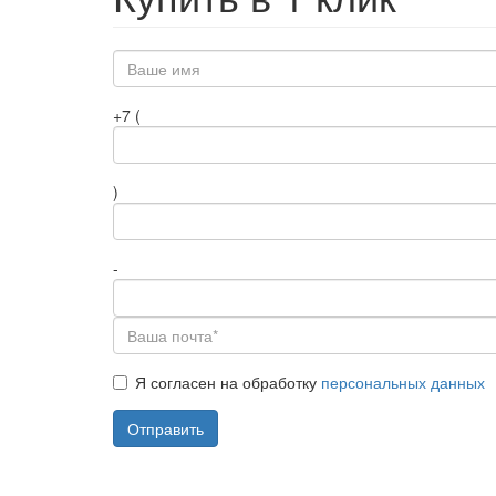
Имя
+7 (
Телефон,
)
part
1
Телефон,
-
part
2
Телефон,
part
Почта
3
Я согласен на обработку
персональных данных
*
Персональные
данные
Отправить
*